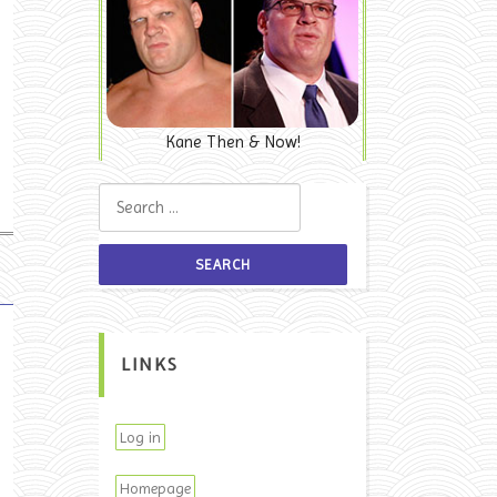
Kane Then & Now!
Search for:
LINKS
Log in
Homepage