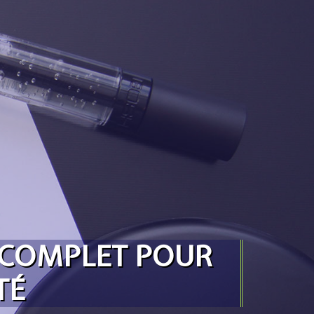
L COMPLET POUR
TÉ