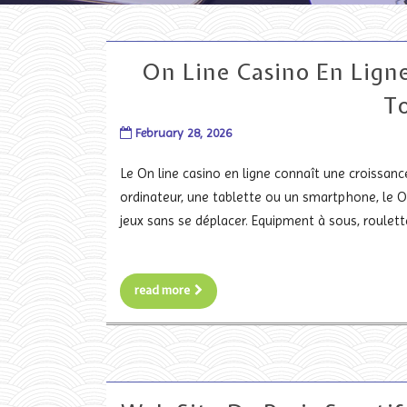
On Line Casino En Lign
To
February 28, 2026
Le On line casino en ligne connaît une croissan
ordinateur, une tablette ou un smartphone, le On
jeux sans se déplacer. Equipment à sous, roulett
read more