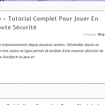
e – Tutorial Complet Pour Jouer En
ute Sécurité
Category:
Blog
ce impressionnante depuis plusieurs années. Obtainable depuis un
 line casino en ligne permet de profiter d’une massive sélection de
e, blackjack ou jeux en