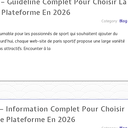
 – Guideline Complet Pour Choisir La
 Plateforme En 2026
Category:
Blog
urnable pour les passionnés de sport qui souhaitent ajouter du
urd’hui, chaque web-site de paris sportif propose une large variété
 attractifs. Encounter à la
 – Information Complet Pour Choisir
re Plateforme En 2026