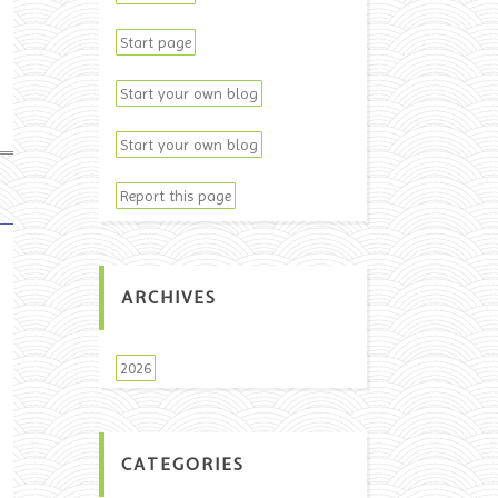
Start page
Start your own blog
Start your own blog
Report this page
ARCHIVES
2026
CATEGORIES